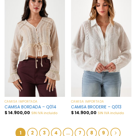
CAMISA IMPORTADA
CAMISA IMPORTADA
CAMISA BORDADA – Q014
CAMISA BRODERIE – Q013
$
14.900,00
$
14.900,00
SIN IVA incluido
SIN IVA incluido
1
2
3
4
…
7
8
9