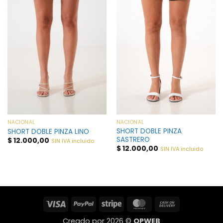
NACIONAL
NACIONAL
SHORT DOBLE PINZA
SHORT DOBLE PINZA LINO
SASTRERO
$
12.000,00
SIN IVA incluido
$
12.000,00
SIN IVA incluido
Visa
PayPal
Stripe
MasterCard
Cash
On
Creado por 2026 ©
OPWEB