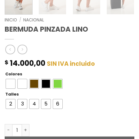
INICIO
/
NACIONAL
BERMUDA PINZADA LINO
14.000,00
$
SIN IVA incluido
Colores
Talles
2
3
4
5
6
BERMUDA PINZADA LINO cantidad