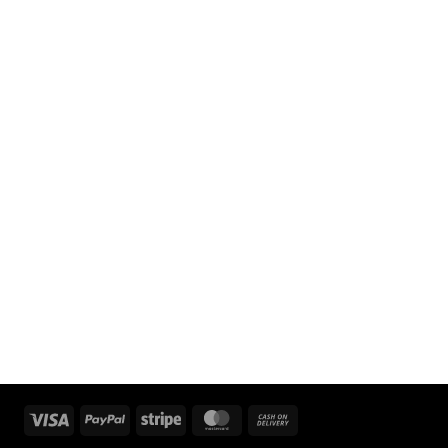
Visa
PayPal
Stripe
MasterCard
Cash
On