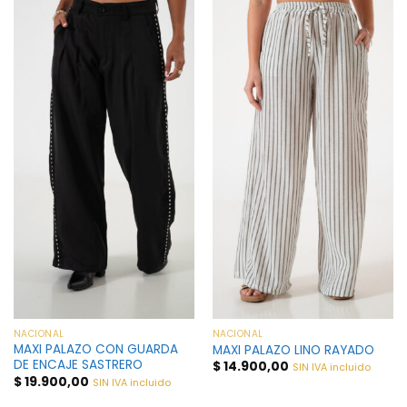
NACIONAL
NACIONAL
MAXI PALAZO CON GUARDA
MAXI PALAZO LINO RAYADO
DE ENCAJE SASTRERO
$
14.900,00
SIN IVA incluido
$
19.900,00
SIN IVA incluido