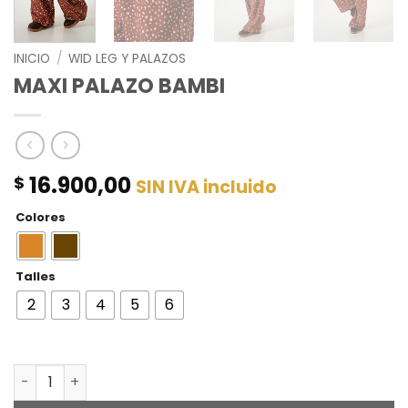
INICIO
/
WID LEG Y PALAZOS
MAXI PALAZO BAMBI
16.900,00
$
SIN IVA incluido
Colores
Talles
2
3
4
5
6
MAXI PALAZO BAMBI cantidad