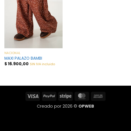
NACIONAL
MAXI PALAZO BAMBI
$
16.900,00
SIN IVA incluido
Visa
PayPal
Stripe
MasterCard
Cash
On
Creado por 2026 ©
OPWEB
Delivery