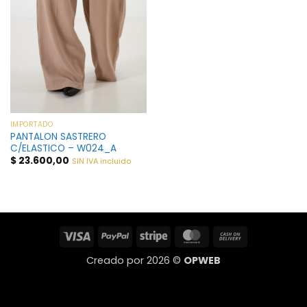
IMPORTADO
PANTALON SASTRERO
C/ELASTICO – W024_A
$
23.600,00
SIN IVA incluido
Visa
PayPal
Stripe
MasterCard
Cash
On
Creado por 2026 ©
OPWEB
Delivery