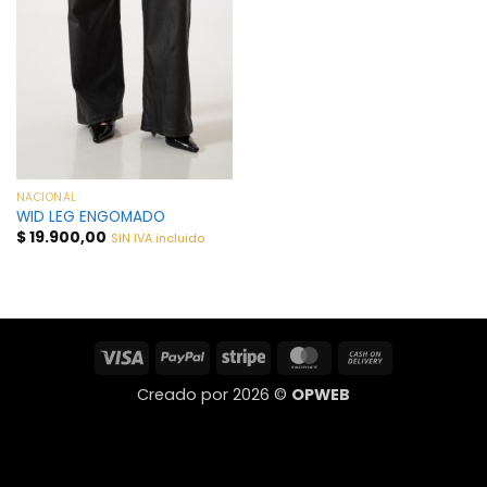
NACIONAL
WID LEG ENGOMADO
$
19.900,00
SIN IVA incluido
Visa
PayPal
Stripe
MasterCard
Cash
On
Creado por 2026 ©
OPWEB
Delivery