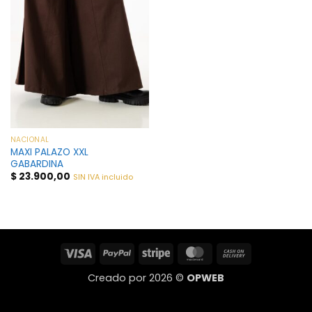
NACIONAL
MAXI PALAZO XXL
GABARDINA
$
23.900,00
SIN IVA incluido
Visa
PayPal
Stripe
MasterCard
Cash
On
Creado por 2026 ©
OPWEB
Delivery