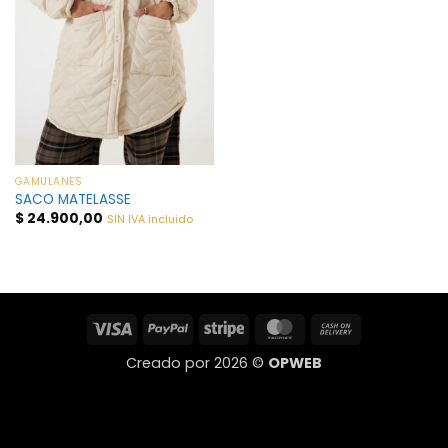
GAMULANES
SACO MATELASSE
$
24.900,00
SIN IVA incluido
Visa
PayPal
Stripe
MasterCard
Cash
On
Creado por 2026 ©
OPWEB
Delivery