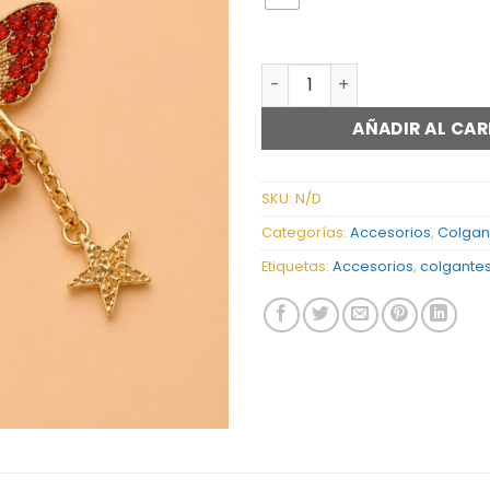
ACCESORIO PARA PASACINT
AÑADIR AL CAR
SKU:
N/D
Categorías:
Accesorios
,
Colgan
Etiquetas:
Accesorios
,
colgante