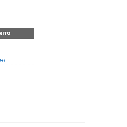
O - HADA cantidad
RITO
tes
s