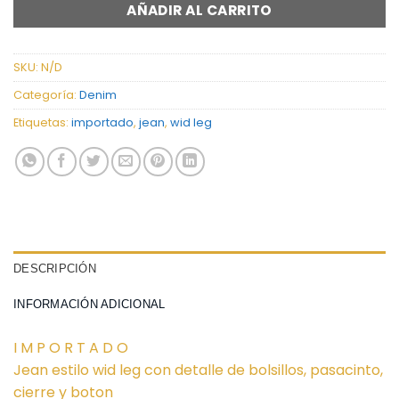
AÑADIR AL CARRITO
SKU:
N/D
Categoría:
Denim
Etiquetas:
importado
,
jean
,
wid leg
DESCRIPCIÓN
INFORMACIÓN ADICIONAL
I M P O R T A D O
Jean estilo wid leg con detalle de bolsillos, pasacinto,
cierre y boton