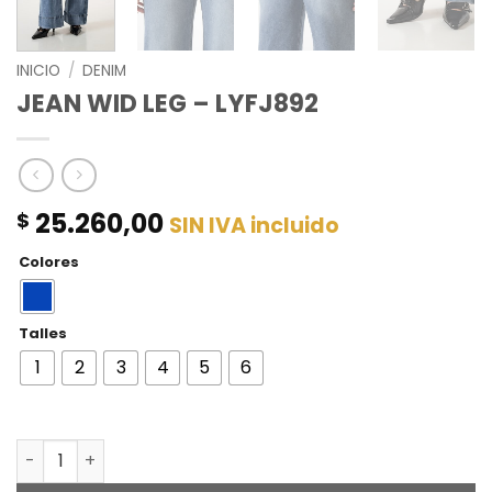
INICIO
/
DENIM
JEAN WID LEG – LYFJ892
25.260,00
$
SIN IVA incluido
Colores
Talles
1
2
3
4
5
6
JEAN WID LEG - LYFJ892 cantidad