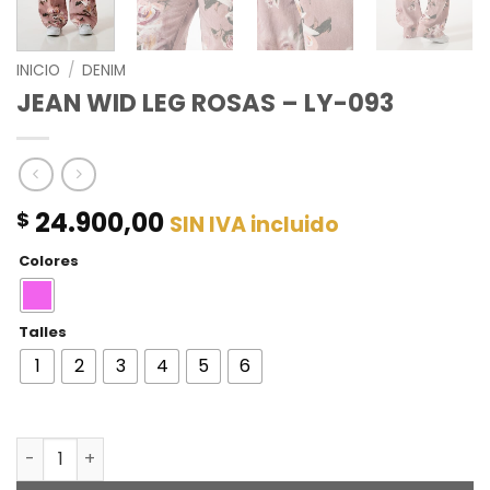
INICIO
/
DENIM
JEAN WID LEG ROSAS – LY-093
24.900,00
$
SIN IVA incluido
Colores
Talles
1
2
3
4
5
6
JEAN WID LEG ROSAS - LY-093 cantidad