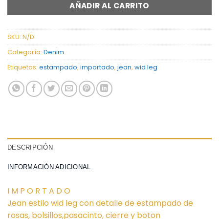
AÑADIR AL CARRITO
SKU:
N/D
Categoría:
Denim
Etiquetas:
estampado
,
importado
,
jean
,
wid leg
DESCRIPCIÓN
INFORMACIÓN ADICIONAL
I M P O R T A D O
Jean estilo wid leg con detalle de estampado de
rosas, bolsillos,pasacinto, cierre y boton