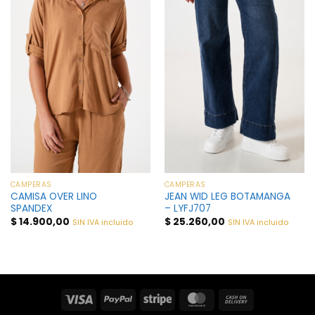
CAMPERAS
CAMPERAS
CAMISA OVER LINO
JEAN WID LEG BOTAMANGA
SPANDEX
– LYFJ707
$
14.900,00
$
25.260,00
SIN IVA incluido
SIN IVA incluido
Visa
PayPal
Stripe
MasterCard
Cash
On