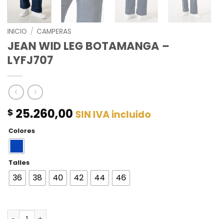
INICIO
/
CAMPERAS
JEAN WID LEG BOTAMANGA –
LYFJ707
25.260,00
$
SIN IVA incluido
Colores
Talles
36
38
40
42
44
46
JEAN WID LEG BOTAMANGA - LYFJ707 cantidad