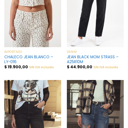
IMPORTADO
DENIM
CHALECO JEAN BLANCO –
JEAN BLACK MOM STRASS –
LY-016
A25R10M
$
19.900,00
$
44.900,00
SIN IVA incluido
SIN IVA incluido