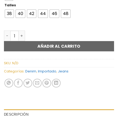
Talles
38
40
42
44
46
48
JEAN WID LEG STRASS FLORES - A25R21 cantidad
AÑADIR AL CARRITO
SKU:
N/D
Categorías:
Denim
,
Importado
,
Jeans
DESCRIPCIÓN