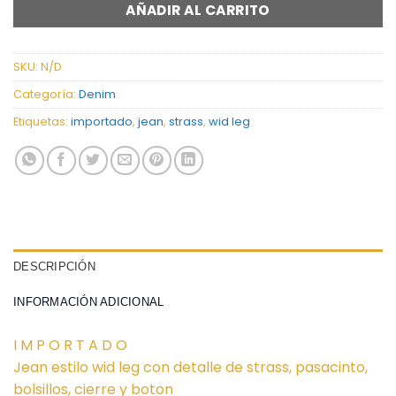
AÑADIR AL CARRITO
SKU:
N/D
Categoría:
Denim
Etiquetas:
importado
,
jean
,
strass
,
wid leg
DESCRIPCIÓN
INFORMACIÓN ADICIONAL
I M P O R T A D O
Jean estilo wid leg con detalle de strass, pasacinto,
bolsillos, cierre y boton