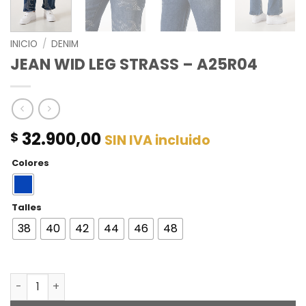
INICIO
/
DENIM
JEAN WID LEG STRASS – A25R04
32.900,00
$
SIN IVA incluido
Colores
Talles
38
40
42
44
46
48
JEAN WID LEG STRASS - A25R04 cantidad