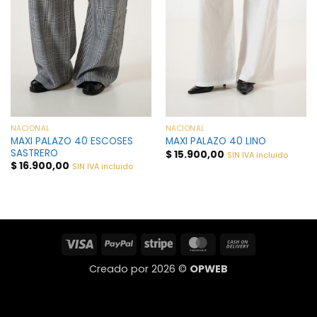
NACIONAL
NACIONAL
MAXI PALAZO 40 ESCOSES
MAXI PALAZO 40 LINO
SASTRERO
$
15.900,00
SIN IVA incluido
$
16.900,00
SIN IVA incluido
Visa
PayPal
Stripe
MasterCard
Cash
On
Creado por 2026 ©
OPWEB
Delivery