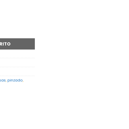
POPLIN RAYADO cantidad
RITO
sas
,
pinzado
,