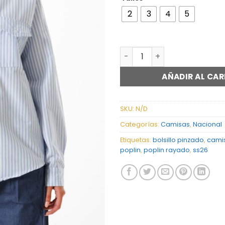
2
3
4
5
CAMISA BOLSILLO PINZADO 
AÑADIR AL CAR
SKU:
N/D
Categorías:
Camisas
,
Nacional
Etiquetas:
bolsillo pinzado
,
cami
poplin
,
poplin rayado
,
ss26