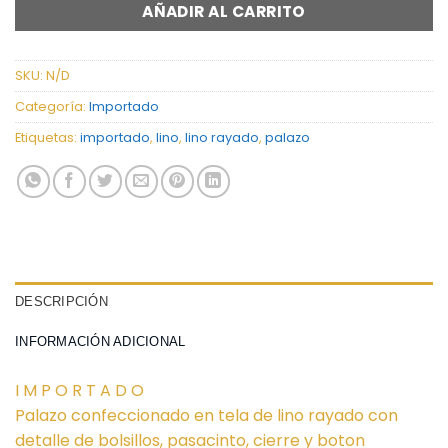
AÑADIR AL CARRITO
SKU:
N/D
Categoría:
Importado
Etiquetas:
importado
,
lino
,
lino rayado
,
palazo
DESCRIPCIÓN
INFORMACIÓN ADICIONAL
I M P O R T A D O
Palazo confeccionado en tela de lino rayado con
detalle de bolsillos, pasacinto, cierre y boton