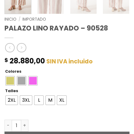
INICIO
/
IMPORTADO
PALAZO LINO RAYADO – 90528
28.880,00
$
SIN IVA incluido
Colores
Talles
2XL
3XL
L
M
XL
PALAZO LINO RAYADO - 90528 cantidad