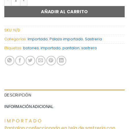
AÑADIR AL CARRITO
SKU:
N/D
Categorías:
Importado
,
Palazo importado
,
Sastreria
Etiquetas:
botones
,
importado
,
pantalon
,
sastrero
DESCRIPCIÓN
INFORMACIÓN ADICIONAL
I M P O R T A D O
Pantalon confeccionado en tela de sastreria con