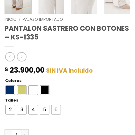
INICIO
/
PALAZO IMPORTADO
PANTALON SASTRERO CON BOTONES
– KS-1335
23.900,00
$
SIN IVA incluido
Colores
Talles
2
3
4
5
6
PANTALON SASTRERO CON BOTONES - KS-1335 cantidad