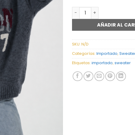
SWEATER THAN - 505# can
AÑADIR AL CAR
SKU:
N/D
Categorías:
Importado
,
Sweate
Etiquetas:
importado
,
sweater